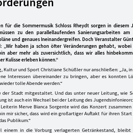
orderungen
n für die Sommermusik Schloss Rheydt sorgen in diesem J
üssen zu den parallellaufenden Sanierungsarbeiten am 
tpläne und genaues Ineinandergreifen. Doch Veranstalter Gü
rd: „Wir haben ja schon öfter Veränderungen gehabt, wobei
in aber mehr als zuversichtlich, dass wir alles hinbekomm
er Kulisse erleben können.“
, Kultur und Sport Christiane Schüßler nur anschließen: „Ja, i
dene Interessen übereinander zu bringen, aber es konnten L
s wieder tolle Abende werden.“
e der Stadt mitgestaltet. Und das unter neuer Leitung, wie 
ung ist auch ein Wechsel bei der Leitung des Jugendsinfonieor
 Leiterin Merve Bianca Sorgente wird das Konzert zusammen 
n mir sicher, dass wird ein großartiger Auftakt für ihren Start
 das Publikum.“
l einem in die Vorburg verlagerten Getränkestand, bleibt 