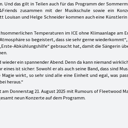
n. Und das gilt in Teilen auch für das Programm der Sommerm
&Friends zusammen mit der Musikschule sowie ein Konz
ett Louisan und Helge Schneider kommen auch eine Künstlerin
hochsommerlichen Temperaturen im ICE ohne Klimaanlage am E
Atmosphäre so begeistert, dass sie sehr gerne wiederkommt“,
 „Erste-Abkühlungshilfe“ gebraucht hat, damit die Sängerin ü
men.
ird wieder ein spannender Abend. Denn da kann niemand wirklic
 eines ist sicher: Sowohl er als auch seine Band, dass sind Mus
Magie wirkt, so sehr sind alle eine Einheit und egal, was pass
ei heraus.“
 am Donnerstag 21. August 2025 mit Rumours of Fleetwood Ma
nsgesamt neun Konzerte auf dem Programm.