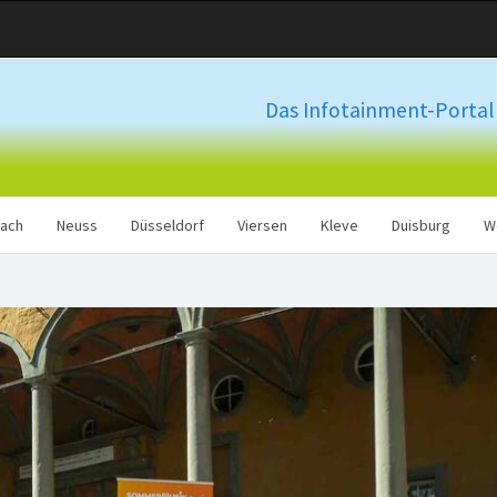
Das Infotainment-Portal 
ach
Neuss
Düsseldorf
Viersen
Kleve
Duisburg
W