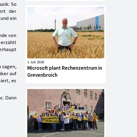
usik: So
ert der
 und ein
nde von
 erzählt
berhaupt
1 Juli 2026
h sagen,
Microsoft plant Rechenzentrum in
iker auf
Grevenbroich
iert, es
c. Dann