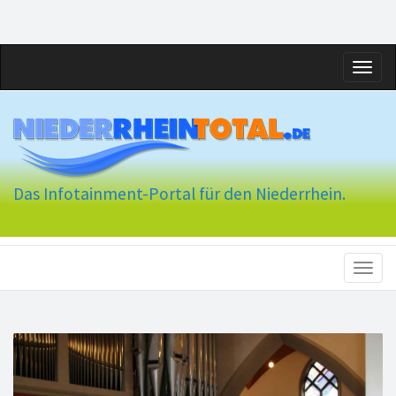
Toggl
naviga
Das Infotainment-Portal für den Niederrhein.
Toggl
naviga