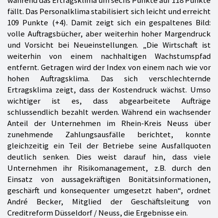
während das Ertragsklima um sechs Punkte auf 118 Punkte
fällt. Das Personalklima stabilisiert sich leicht und erreicht
109 Punkte (+4). Damit zeigt sich ein gespaltenes Bild:
volle Auftragsbücher, aber weiterhin hoher Margendruck
und Vorsicht bei Neueinstellungen. „Die Wirtschaft ist
weiterhin von einem nachhaltigen Wachstumspfad
entfernt. Getragen wird der Index von einem nach wie vor
hohen Auftragsklima. Das sich verschlechternde
Ertragsklima zeigt, dass der Kostendruck wächst. Umso
wichtiger ist es, dass abgearbeitete Aufträge
schlussendlich bezahlt werden. Während ein wachsender
Anteil der Unternehmen im Rhein-Kreis Neuss über
zunehmende Zahlungsausfälle berichtet, konnte
gleichzeitig ein Teil der Betriebe seine Ausfallquoten
deutlich senken. Dies weist darauf hin, dass viele
Unternehmen ihr Risikomanagement, z.B. durch den
Einsatz von aussagekräftigen Bonitätsinformationen,
geschärft und konsequenter umgesetzt haben“, ordnet
André Becker, Mitglied der Geschäftsleitung von
Creditreform Düsseldorf / Neuss, die Ergebnisse ein.