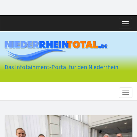
Toggl
naviga
Das Infotainment-Portal für den Niederrhein.
Toggl
naviga