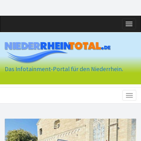
Toggl
naviga
Das Infotainment-Portal für den Niederrhein.
Toggl
naviga