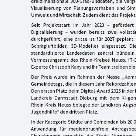
dreidimensionale 360-Grad-Bilddaten, die vergle
Visualisierung von Planungsvorhaben und Simu
Umwelt und Wirtschaft. Zudem dient das Projekt
Seit Projektstart im Jahr 2023 – geförde
Digitalisierung – wurden bereits zwei volls
durchgeführt, eine dritte ist für 2027 geplant
Schrägluftbilder, 3D-Modelle) eingesetzt. 
standardisierte Landesdaten zentral bündel
Vermessungsamt des Rhein-Kreises Neuss. IT-D
Experte Christoph Kany und ihr Team treiben die
Der Preis wurde im Rahmen der Messe „Komm
Gemeindetags, die in diesem Jahr Rekordzahlen 
Den ersten Platz beim Digital-Award 2025 in der
Landkreis Darmstadt-Dieburg mit dem KI-gen
Rhein-Kreis Neuss belegte der Landkreis Augsbu
Jugendhilfe“ den dritten Platz.
In der Kategorie Städte und Gemeinden bis 20 0
Anwendung für medienbruchfreie Antragsbe
Einwohnende erreichte die Stadt Nürnberg P