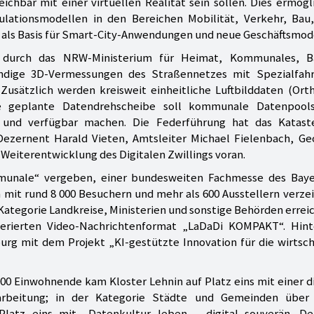
ichbar mit einer virtuellen Realität sein sollen. Dies ermögl
lationsmodellen in den Bereichen Mobilität, Verkehr, Bau,
 als Basis für Smart-City-Anwendungen und neue Geschäftsmod
rt durch das NRW-Ministerium für Heimat, Kommunales, 
tändige 3D-Vermessungen des Straßennetzes mit Spezialfah
. Zusätzlich werden kreisweit einheitliche Luftbilddaten (Ort
Die geplante Datendrehscheibe soll kommunale Datenpool
n und verfügbar machen. Die Federführung hat das Katast
ezernent Harald Vieten, Amtsleiter Michael Fielenbach, Ge
 Weiterentwicklung des Digitalen Zwillings voran.
unale“ vergeben, einer bundesweiten Fachmesse des Baye
mit rund 8 000 Besuchern und mehr als 600 Ausstellern verze
 Kategorie Landkreise, Ministerien und sonstige Behörden errei
erierten Video-Nachrichtenformat „LaDaDi KOMPAKT“. Hin
rg mit dem Projekt „KI-gestützte Innovation für die wirtsch
00 Einwohnende kam Kloster Lehnin auf Platz eins mit einer d
arbeitung; in der Kategorie Städte und Gemeinden über
latz eins mit „Datenkultur leben – digital souverän. Dez