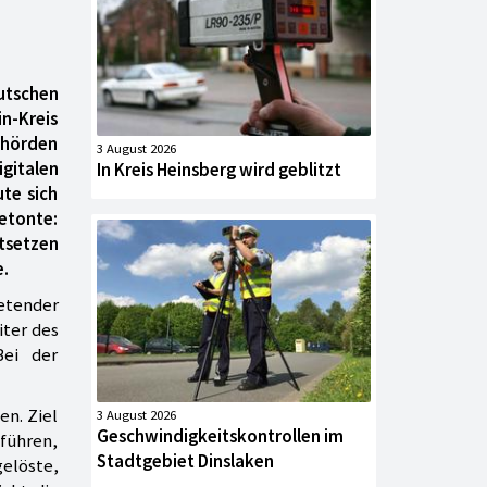
tschen
in-Kreis
ehörden
3 August 2026
gitalen
In Kreis Heinsberg wird geblitzt
ute sich
etonte:
rtsetzen
e.
etender
iter des
Bei der
en. Ziel
3 August 2026
Geschwindigkeitskontrollen im
führen,
Stadtgebiet Dinslaken
elöste,