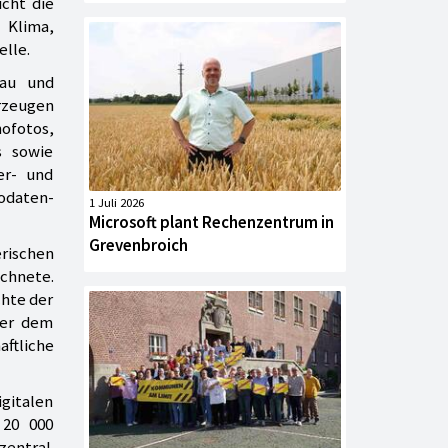
icht die
 Klima,
elle.
Bau und
rzeugen
hofotos,
s sowie
er- und
odaten-
1 Juli 2026
Microsoft plant Rechenzentrum in
Grevenbroich
rischen
ichnete.
chte der
ter dem
aftliche
igitalen
 20 000
entral.