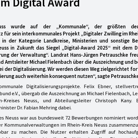
im Digital Award
Neuss wurde auf der „Kommunale“, der größten deu
für sein interkommunales Projekt „Digitaler Zwilling im Rhe
 in der Kategorie Landkreise, Ministerien und sonstige B
euss in Zukunft das Siegel „Digital-Award 2025“ mit dem Di
sierung der Verwaltung“. Landrat Hans-Jürgen Petrauschke fre
d Amtsleiter Michael Fielenbach über die Auszeichnung und b
der Digitalisierung. Wir werden diesen Weg zielgerichtet fo
sierung auch weiterhin konsequent nutzen“, sagte Petrauschk
munale Digitalisierungsprojekte. Felix Ebner, stellvertr
nd e.V., übergab die Auszeichnung an Michael Fielenbach, Le
-Kreises Neuss, und Abteilungsleiter Christoph Kany. 
inister Dr. Fabian Mehring dabei.
ises Neuss war aus bundesweit 72 Bewerbungen nominiert word
en der Kommunalverwaltungen im Rhein-Kreis Neuss zusammenzu
bar zu machen. Die Nutzer erhalten Zugriff auf hochaufg