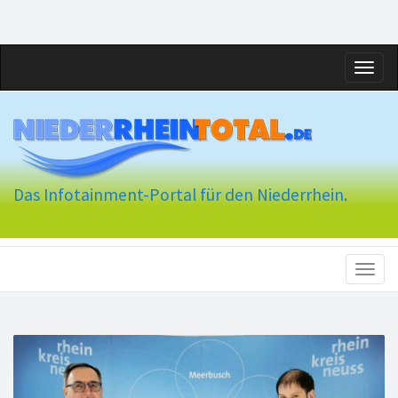
Toggl
naviga
Das Infotainment-Portal für den Niederrhein.
Toggl
naviga