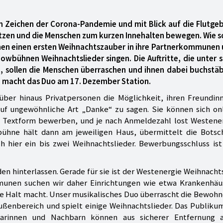
 Zeichen der Corona-Pandemie und mit Blick auf die Flutgeb
etzen und die Menschen zum kurzen Innehalten bewegen. Wie 
en einen ersten Weihnachtszauber in ihre Partnerkommunen 
owbühnen Weihnachtslieder singen. Die Auftritte, die unter 
, sollen die Menschen überraschen und ihnen dabei buchstäb
n macht das Duo am 17. Dezember Station.
ber hinaus Privatpersonen die Möglichkeit, ihren Freundin
f ungewöhnliche Art „Danke“ zu sagen. Sie können sich onl
er Textform bewerben, und je nach Anmeldezahl lost Westener
ühne hält dann am jeweiligen Haus, übermittelt die Botsch
 hier ein bis zwei Weihnachtslieder. Bewerbungsschluss ist 
den hinterlassen. Gerade für sie ist der Westenergie Weihnach
unen suchen wir daher Einrichtungen wie etwa Krankenhäu
e Halt macht. Unser musikalisches Duo überrascht die Bewohn
ßenbereich und spielt einige Weihnachtslieder. Das Publikum
barinnen und Nachbarn können aus sicherer Entfernung