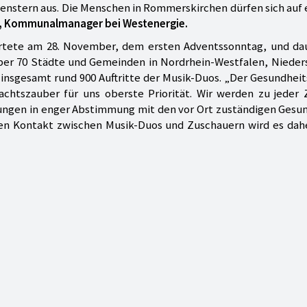
nstern aus. Die Menschen in Rommerskirchen dürfen sich auf 
er, Kommunalmanager bei Westenergie.
rtete am 28. November, dem ersten Adventssonntag, und dau
über 70 Städte und Gemeinden in Nordrhein-Westfalen, Nieder
d insgesamt rund 900 Auftritte der Musik-Duos. „Der Gesundhei
chtszauber für uns oberste Priorität. Wir werden zu jeder 
gen in enger Abstimmung mit den vor Ort zuständigen Gesun
n Kontakt zwischen Musik-Duos und Zuschauern wird es dahe