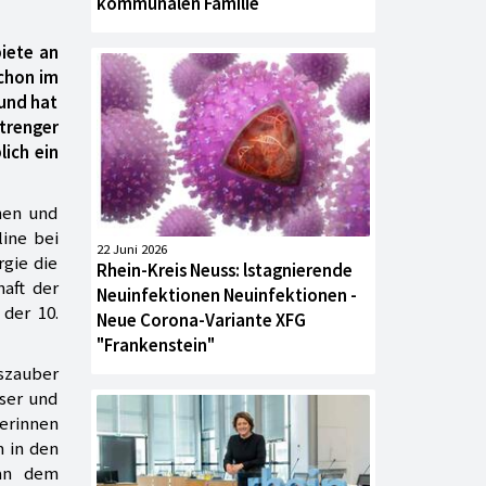
kommunalen Familie
iete an
schon im
und hat
strenger
lich ein
nen und
ine bei
22 Juni 2026
gie die
Rhein-Kreis Neuss: lstagnierende
aft der
Neuinfektionen Neuinfektionen -
der 10.
Neue Corona-Variante XFG
"Frankenstein"
tszauber
ser und
erinnen
 in den
 an dem