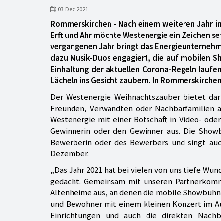
03 Dez 2021
Rommerskirchen - Nach einem weiteren Jahr im
Erft und Ahr möchte Westenergie ein Zeichen s
vergangenen Jahr bringt das Energieunternehm
dazu Musik-Duos engagiert, die auf mobilen Sh
Einhaltung der aktuellen Corona-Regeln laufen
Lächeln ins Gesicht zaubern. In Rommerskirche
Der Westenergie Weihnachtszauber bietet darü
Freunden, Verwandten oder Nachbarfamilien au
Westenergie mit einer Botschaft in Video- od
Gewinnerin oder den Gewinner aus. Die Showb
Bewerberin oder des Bewerbers und singt auch
Dezember.
„Das Jahr 2021 hat bei vielen von uns tiefe Wun
gedacht. Gemeinsam mit unseren Partnerkomm
Altenheime aus, an denen die mobile Showbühn
und Bewohner mit einem kleinen Konzert im Au
Einrichtungen und auch die direkten Nach