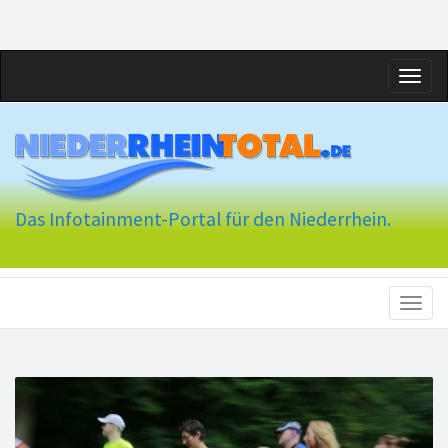
Toggl
naviga
Das Infotainment-Portal für den Niederrhein.
Toggl
naviga