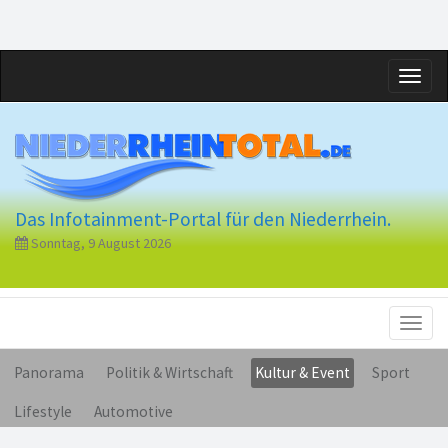
Toggl
naviga
Das Infotainment-Portal für den Niederrhein.
Sonntag, 9 August 2026
Toggl
naviga
Panorama
Politik & Wirtschaft
Kultur & Event
Sport
Lifestyle
Automotive