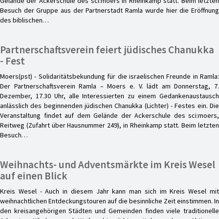
Gelände der Ackerschule des sci:moers in Rheinkamp statt. Beim letzten
Besuch der Gruppe aus der Partnerstadt Ramla wurde hier die Eröffnung
des biblischen…
Partnerschaftsverein feiert jüdisches Chanukka
- Fest
Moers(pst) - Solidaritätsbekundung für die israelischen Freunde in Ramla:
Der Partnerschaftsverein Ramla – Moers e. V. lädt am Donnerstag, 7.
Dezember, 17.30 Uhr, alle Interessierten zu einem Gedankenaustausch
anlässlich des beginnenden jüdischen Chanukka (Lichter) - Festes ein. Die
Veranstaltung findet auf dem Gelände der Ackerschule des sci:moers,
Reitweg (Zufahrt über Hausnummer 249), in Rheinkamp statt. Beim letzten
Besuch…
Weihnachts- und Adventsmärkte im Kreis Wesel
auf einen Blick
Kreis Wesel - Auch in diesem Jahr kann man sich im Kreis Wesel mit
weihnachtlichen Entdeckungstouren auf die besinnliche Zeit einstimmen. In
den kreisangehörigen Städten und Gemeinden finden viele traditionelle