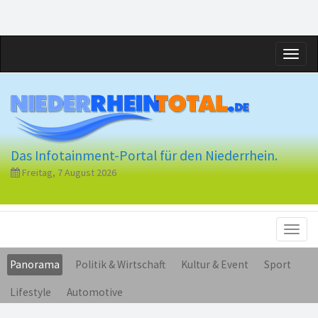
Toggl
naviga
Das Infotainment-Portal für den Niederrhein.
Freitag, 7 August 2026
Toggl
naviga
Panorama
Politik & Wirtschaft
Kultur & Event
Sport
Lifestyle
Automotive