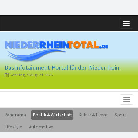
Toggl
naviga
Das Infotainment-Portal für den Niederrhein.
Sonntag, 9 August 2026
Toggl
naviga
Panorama
Politik & Wirtschaft
Kultur & Event
Sport
Lifestyle
Automotive